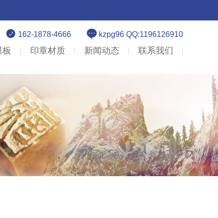


162-1878-4666
kzpg96 QQ:1196126910
模板
印章材质
新闻动态
联系我们