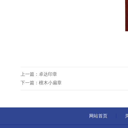
上一篇：卓达印章
下一篇：檀木小扁章
网站首页